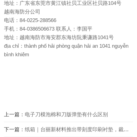
地址：广东省东莞市黄江镇社贝工业区社贝路104号
越南海防分公司
电话：84-0225-288566
手机：84-0386506673 联系人：李国平
地址：越南海防市海安郡东海坊阮秉谦路1041号
địa chỉ：thành phố hải phòng quận hải an 1041 nguyễn
bình khiêm
上一篇：
电子刀模泡棉和刀版弹垫有什么区别
下一篇：
纸箱｜台丽新材料推出带刻度印刷衬垫，裁切方便，减少误差！