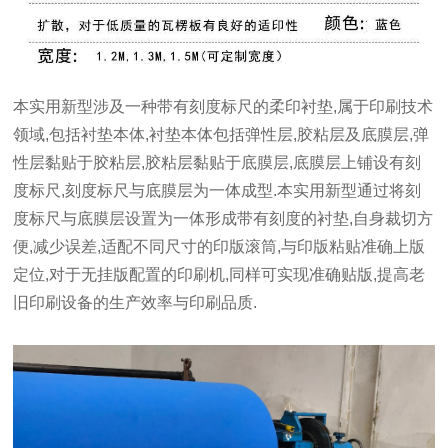
本实用新型涉及一种带有刻度标尺的柔印衬垫,属于印刷技术
领域,包括衬垫本体,衬垫本体包括弹性层,胶粘层及底膜层,弹
性层黏贴于胶粘层,胶粘层黏贴于底膜层,底膜层上铺设有刻
度标尺,刻度标尺与底膜层为一体成型.本实用新型通过将刻
度标尺与底膜层设置为一体形成带有刻度的衬垫,自身裁切方
便,减少误差,适配不同尺寸的印版滚筒,与印版粘贴准确上版
定位,对于无挂版配置的印刷机,同样可实现准确贴版,提高老
旧印刷设备的生产效率与印刷品质.