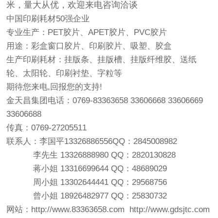
米，量大从优，欢迎来电咨询洽谈
中国印刷耗材50强企业
专业生产：PET胶片、APET胶片、PVC胶片
用途：彩盒窗口胶片、印刷胶片、吸塑、胶盒
生产印刷耗材：挂版条、挂版槽、挂版纤维胶、送纸
轮、太阳轮、印刷衬垫、字粒等
期待您来电,回报您的支持!
金天昌集团电话：0769-83363658 33606668 33606669
33606688
传真：0769-27205511
联系人：李国平13326886556QQ：2845008982
李先生 13326888980 QQ：2820130828
蒋小姐 13316699644 QQ：48689029
周小姐 13302644441 QQ：29568756
曾小姐 18926482977 QQ：25830732
网站：http://www.83363658.com http://www.gdsjtc.com