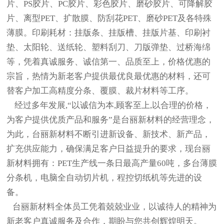
片、PS胶片、PC胶片、彩色胶片、磨砂胶片、可降解胶
片
、离型PET、扩散膜、防刮花PET、磨砂PET及各特殊
薄膜。印刷耗材：挂版条、挂版槽、挂版片基、印刷衬
垫、太阳轮、送纸轮、塑料刮刀、刀版弹垫、过桥海绵
等，凭着真诚服务、诚信第一、品质至上，价格优惠的
宗旨，热情为新老客户提供最优良最优惠的材料，还可
替客户加工高精度分条、覆膜、裁片材料等工序。
经过多年发展,“以诚信为本,顾客至上,以合理的价格，
为客户提供优质产品和服务”是台丽新材料的经营理念，
为此，台丽新材料不断引进新设备、新技术、新产品，
扩充供应能力，确保满足客户日益提升的要求，现台丽
新材料拥有：PET生产线一条日最高产量60吨，多台薄膜
分条机，电脑全自动切片机，程控切纸机等先进的设
备。
台丽新材料全体员工凭着兢兢业业，以诚待人的精神为
新老客户真诚服务及合作，期盼与您共创辉煌明天。