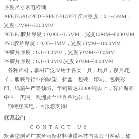
厚度尺寸来电咨询
APET
/GAG/PETG/RPET/BIOPET胶片厚度：
0.1--5
MM，
宽度
12
MM--2200MM
PET/PC
胶片厚度：
0.006
--
1.5
MM，
宽度
12MM--80
00
MM
PVC
胶片厚度：
0.
05
--
3
MM，
宽度
50
MM--
1800
MM
PP
胶片厚度：
0.1--3.0
MM，
宽度
50
MM--7
6
0MM
P
S
胶片厚度：
0.1--3.0
MM.
宽度
50
MM--3000MM
各种片材，板材广泛应用于各类工具，玩具，模具,电
子，服装等行业的吸塑、折盒、包装、印刷、包装彩
印、纸箱生产等领域。年销量达20000吨以上，客户遍布
中国、美国、欧洲及至世界各地公司。
期待您来电，回报您支持!
联系我们
CONTACT US
欢迎您浏览
广东台丽新材料薄膜科技有限公司
网站，如